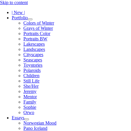
Skip to content
| New |
Portfolio
open
Colors of Winter
menu
Grays of Winter
Portraits Color
Portraits BW
Lakescapes
Landscapes
Cityscapes
Seascapes
Toystories
Polaroids
Children
Still Life
She/Her
Jeremy
Mentor
Family
Sophie
Orwo
Essays
open
Norwegian Mood
menu
Pano Iceland