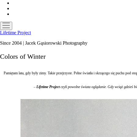
facebook
instagram
email
open
menu
Lifetime Project
Since 2004 | Jacek Gąsiorowski Photography
Colors of Winter
Pamiętam lata, gdy były zimy. Takie przejrzyste. Pełne światła i skrzącego się puchu pod 
–
Lifetime Project
czyli powolne
świata oglądanie
. Gdy wciąż gdzieś b