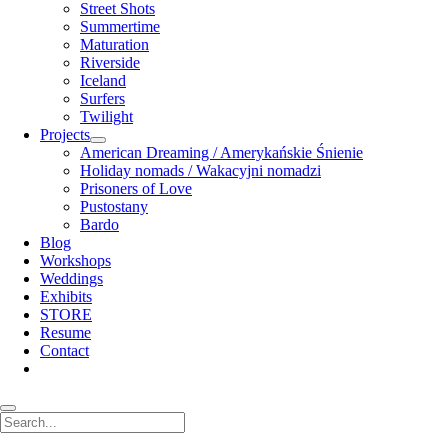
Street Shots
Summertime
Maturation
Riverside
Iceland
Surfers
Twilight
Projects
open
American Dreaming / Amerykańskie Śnienie
menu
Holiday nomads / Wakacyjni nomadzi
Prisoners of Love
Pustostany
Bardo
Blog
Workshops
Weddings
Exhibits
STORE
Resume
Contact
Search